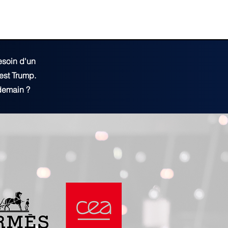
esoin d'un
est Trump.
 demain ?