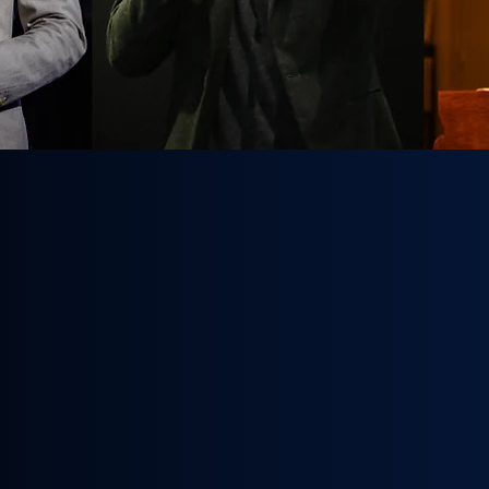
Des interventions sur mesure (ou pas)
Parfois déstabilisantes (0 blessé à date)
Par un jeune (30 ans, tout de même)
De Boulogne (sur mer, bien sûr)
Ponts & Chaussées passé par Sciences Po Paris
Francophone, anglophone, et pianiste (il parait
Conférencier (pour que ça pense)
Engagé (pour que ça bouge)